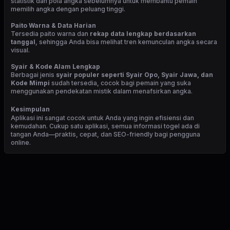
statistik dan pola angka sebelumnya untuk membantu pemain
memilih angka dengan peluang tinggi.
Paito Warna & Data Harian
Tersedia paito warna dan
rekap data lengkap berdasarkan
tanggal
, sehingga Anda bisa melihat tren kemunculan angka secara
visual.
Syair & Kode Alam Lengkap
Berbagai jenis
syair populer seperti Syair Opo, Syair Jawa, dan
Kode Mimpi
sudah tersedia, cocok bagi pemain yang suka
menggunakan pendekatan mistik dalam menafsirkan angka.
Kesimpulan
Aplikasi ini sangat cocok untuk Anda yang ingin efisiensi dan
kemudahan. Cukup satu aplikasi, semua informasi togel ada di
tangan Anda—praktis, cepat, dan SEO-friendly bagi pengguna
online.