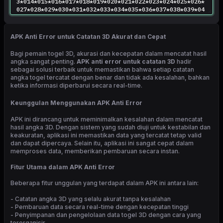
APK Anti Error untuk Catatan 3D Akurat dan Cepat
Bagi pemain togel 3D, akurasi dan kecepatan dalam mencatat hasil
angka sangat penting.
APK anti error untuk catatan 3D
hadir
sebagai solusi terbaik untuk memastikan bahwa setiap catatan
angka togel tercatat dengan benar dan tidak ada kesalahan, bahkan
ketika informasi diperbarui secara real-time.
Keunggulan Menggunakan APK Anti Error
APK ini dirancang untuk meminimalkan kesalahan dalam mencatat
hasil angka 3D. Dengan sistem yang sudah diuji untuk kestabilan dan
keakuratan, aplikasi ini memastikan data yang tercatat tetap valid
dan dapat dipercaya. Selain itu, aplikasi ini sangat cepat dalam
memproses data, memberikan pembaruan secara instan.
Fitur Utama dalam APK Anti Error
Beberapa fitur unggulan yang terdapat dalam APK ini antara lain:
- Catatan angka 3D yang selalu akurat tanpa kesalahan
- Pembaruan data secara real-time dengan kecepatan tinggi
- Penyimpanan dan pengelolaan data togel 3D dengan cara yang
terorganisir