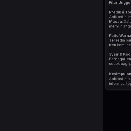
Fitur Unggu
Prediksi To
Aplikasi ini
Macau
. Da
memilih angk
Paito Warna
Tersedia pa
tren kemuncu
Syair & Ko
Berbagai je
cocok bagi 
Kesimpula
Aplikasi ini
informasi to