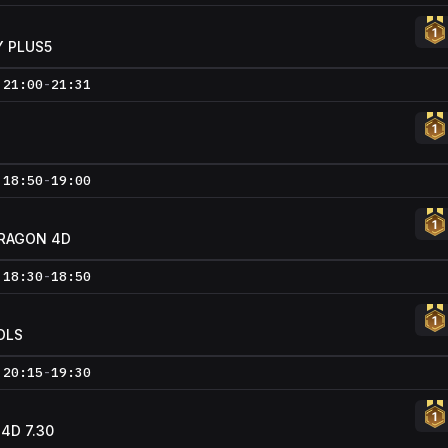
 PLUS5
21:00
-
21:31
18:50
-
19:00
RAGON 4D
18:30
-
18:50
OLS
20:15
-
19:30
4D 7.30