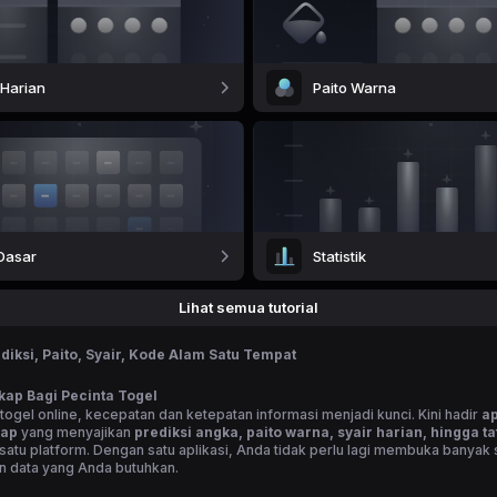
 Harian
Paito Warna
Dasar
Statistik
Lihat semua tutorial
ediksi, Paito, Syair, Kode Alam Satu Tempat
kap Bagi Pecinta Togel
togel online, kecepatan dan ketepatan informasi menjadi kunci. Kini hadir
ap
kap
yang menyajikan
prediksi angka, paito warna, syair harian, hingga ta
atu platform. Dengan satu aplikasi, Anda tidak perlu lagi membuka banyak s
 data yang Anda butuhkan.