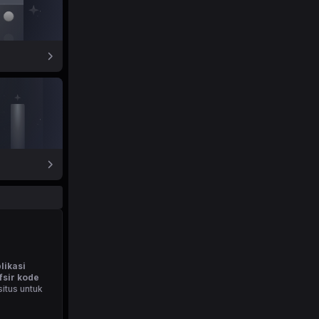
likasi
fsir kode
itus untuk