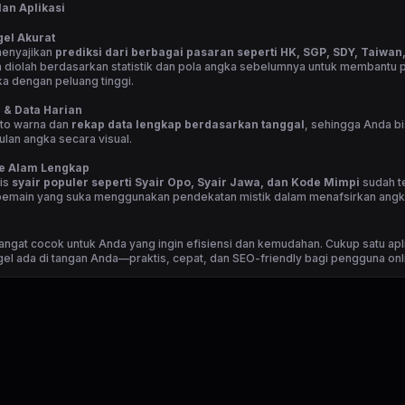
lan Aplikasi
gel Akurat
 menyajikan
prediksi dari berbagai pasaran seperti HK, SGP, SDY, Taiwan
ta diolah berdasarkan statistik dan pola angka sebelumnya untuk membantu
a dengan peluang tinggi.
 & Data Harian
ito warna dan
rekap data lengkap berdasarkan tanggal
, sehingga Anda bi
lan angka secara visual.
de Alam Lengkap
nis
syair populer seperti Syair Opo, Syair Jawa, dan Kode Mimpi
sudah t
pemain yang suka menggunakan pendekatan mistik dalam menafsirkan angk
n
 sangat cocok untuk Anda yang ingin efisiensi dan kemudahan. Cukup satu ap
gel ada di tangan Anda—praktis, cepat, dan SEO-friendly bagi pengguna onl