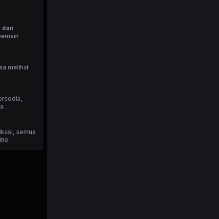
, dan
 pemain
sa melihat
ersedia,
a.
likasi, semua
ine.