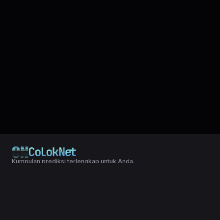
Kumpulan prediksi terlengkap untuk Anda.
© 2024 Copyright LXGroup. All rights reserved.
Terms & Conditions
|
Privacy Policy
Kumpulan data lengkap untuk mudah yang telah di simpulkan dari
result togel ARKANSAS DAY, statistik, shio dll