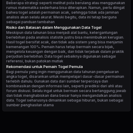
Beberapa strategi seperti melihat pola berulang atau menggunakan
rumus matematika sederhana bisa diterapkan. Namun, perlu diingat
bahwa togel adalah permainan acak, sehingga tidak ada jaminan
analisis akan selalu akurat. Meski begitu, data ini tetap berguna
sebagai panduan tambahan
Risiko dan Batasan dalam Menggunakan Data Togel
Meskipun data tahunan bisa menjadi alat bantu, ketergantungan
berlebihan pada analisis statistik justru bisa menimbulkan kerugian.
Hasil togel bersifat acak, dan tidak ada sistem yang bisa menjamin
kemenangan 100%. Pemain harus tetap bermain secara bijak,
mengelola keuangan dengan baik, dan tidak terjebak dalam praktik
perjudian berlebihan. Data togel sebaiknya digunakan sebagai
referensi, bukan patokan mutlak
Rekomendasi untuk Pemain Togel Pemula
Bagi pemula yang ingin menggunakan data tahunan pengeluaran
angka togel, disarankan untuk mempelajari dasar-dasar permainan
terlebih dahulu. Gunakan data dari sumber terpercaya dan
kombinasikan dengan informasi lain, seperti prediksi dari ahli atau
forum diskusi. Selalu ingat untuk bermain secara bertanggung jawab
dan tidak menghabiskan dana besar hanya mengandalkan analisis
data. Togel seharusnya dimainkan sebagai hiburan, bukan sebagai
sumber penghasilan utama