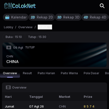
Kalendar
Rekap 2D
Rekap 3D
Rekap 4D
Lobby
/
Overview
/
CHINA
Buka :
15:10
Tutup :
15:30
TUTUP
09 Agt
CHN
CHINA
Overview
Result
Paito Harian
Paito Warna
Pola Dasar
Bo
Overview
Hari
Tanggal
Market
Prize
Jumat
07 Agt 26
CHN
8574