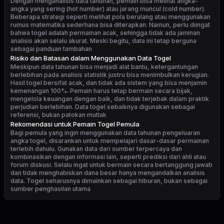
Dengan menganalisis data tahunan, pemain bisa melihat angka-
angka yang sering (hot number) atau jarang muncul (cold number).
Beberapa strategi seperti melihat pola berulang atau menggunakan
rumus matematika sederhana bisa diterapkan. Namun, perlu diingat
bahwa togel adalah permainan acak, sehingga tidak ada jaminan
analisis akan selalu akurat. Meski begitu, data ini tetap berguna
sebagai panduan tambahan
Risiko dan Batasan dalam Menggunakan Data Togel
Meskipun data tahunan bisa menjadi alat bantu, ketergantungan
berlebihan pada analisis statistik justru bisa menimbulkan kerugian.
Hasil togel bersifat acak, dan tidak ada sistem yang bisa menjamin
kemenangan 100%. Pemain harus tetap bermain secara bijak,
mengelola keuangan dengan baik, dan tidak terjebak dalam praktik
perjudian berlebihan. Data togel sebaiknya digunakan sebagai
referensi, bukan patokan mutlak
Rekomendasi untuk Pemain Togel Pemula
Bagi pemula yang ingin menggunakan data tahunan pengeluaran
angka togel, disarankan untuk mempelajari dasar-dasar permainan
terlebih dahulu. Gunakan data dari sumber terpercaya dan
kombinasikan dengan informasi lain, seperti prediksi dari ahli atau
forum diskusi. Selalu ingat untuk bermain secara bertanggung jawab
dan tidak menghabiskan dana besar hanya mengandalkan analisis
data. Togel seharusnya dimainkan sebagai hiburan, bukan sebagai
sumber penghasilan utama