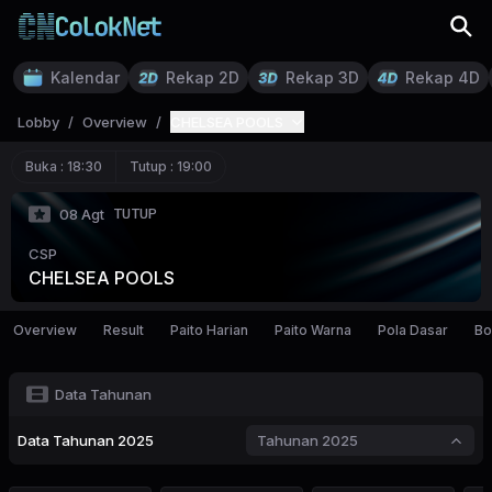
Kalendar
Rekap 2D
Rekap 3D
Rekap 4D
Lobby
/
Overview
/
CHELSEA POOLS
Buka :
18:30
Tutup :
19:00
TUTUP
08 Agt
CSP
CHELSEA POOLS
Overview
Result
Paito Harian
Paito Warna
Pola Dasar
Bo
Data Tahunan
Data
Tahunan 2025
Tahunan 2025