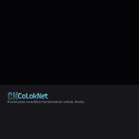
Kumpulan prediksi terlengkap untuk Anda.
© 2024 Copyright LXGroup. All rights reserved.
Terms & Conditions
|
Privacy Policy
Kumpulan data lengkap untuk mudah yang telah di simpulkan dari
result togel FLORIDA DAY, statistik, shio dll