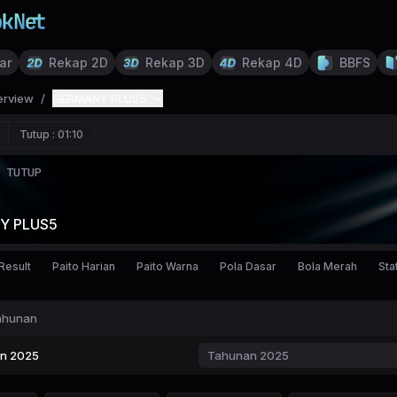
ar
Rekap 2D
Rekap 3D
Rekap 4D
BBFS
erview
/
GERMANY PLUS5
Tutup :
01:10
TUTUP
Y PLUS5
Result
Paito Harian
Paito Warna
Pola Dasar
Bola Merah
Stat
ahunan
n 2025
Tahunan 2025