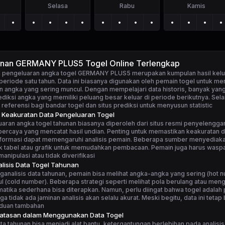
Selasa
Rabu
Kamis
•
•
•
•
•
•
•
•
•
•
•
•
•
unan GERMANY PLUS5 Togel Online Terlengkap
n pengeluaran angka togel GERMANY PLUS5
merupakan kumpulan hasil kel
periode satu tahun. Data ini biasanya digunakan oleh pemain togel untuk me
en angka yang sering muncul. Dengan mempelajari data historis, banyak yan
iksi angka yang memiliki peluang besar keluar di periode berikutnya. Selain 
 referensi bagi bandar togel dan situs prediksi untuk menyusun statistic
 Keakuratan Data Pengeluaran Togel
aran angka togel tahunan biasanya diperoleh dari situs resmi penyelenggar
percaya yang mencatat hasil undian. Penting untuk memastikan keakuratan 
nformasi dapat memengaruhi analisis pemain. Beberapa sumber menyediaka
k tabel atau grafik untuk memudahkan pembacaan. Pemain juga harus wasp
anipulasi atau tidak diverifikasi
lisis Data Togel Tahunan
nalisis data tahunan, pemain bisa melihat angka-angka yang sering (hot n
l (cold number). Beberapa strategi seperti melihat pola berulang atau me
atika sederhana bisa diterapkan. Namun, perlu diingat bahwa togel adalah
ga tidak ada jaminan analisis akan selalu akurat. Meski begitu, data ini teta
duan tambahan
 Batasan dalam Menggunakan Data Togel
a tahunan bisa menjadi alat bantu, ketergantungan berlebihan pada analisis 