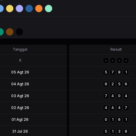
Tanggal
Result
X
-
-
-
-
05 Agt 26
5
7
8
1
04 Agt 26
9
2
5
6
03 Agt 26
7
4
0
4
02 Agt 26
4
4
4
7
01 Agt 26
0
1
6
1
31 Jul 26
5
1
3
8