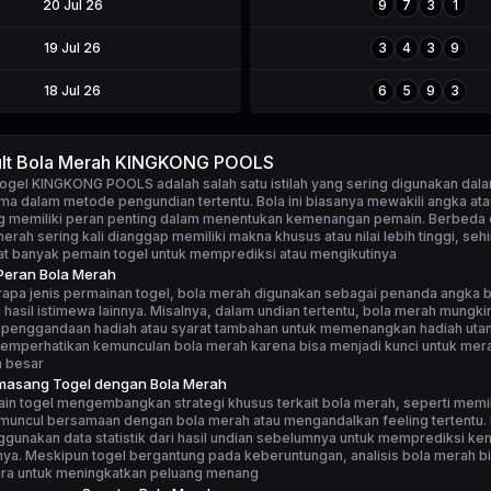
20 Jul 26
9
7
3
1
19 Jul 26
3
4
3
9
18 Jul 26
6
5
9
3
sult Bola Merah KINGKONG POOLS
 togel KINGKONG POOLS
adalah salah satu istilah yang sering digunakan da
ama dalam metode pengundian tertentu. Bola ini biasanya mewakili angka atau
ng memiliki peran penting dalam menentukan kemenangan pemain. Berbeda
merah sering kali dianggap memiliki makna khusus atau nilai lebih tinggi, seh
at banyak pemain togel untuk memprediksi atau mengikutinya
Peran Bola Merah
apa jenis permainan togel, bola merah digunakan sebagai penanda angka 
u hasil istimewa lainnya. Misalnya, dalam undian tertentu, bola merah mungki
penggandaan hadiah atau syarat tambahan untuk memenangkan hadiah uta
memperhatikan kemunculan bola merah karena bisa menjadi kunci untuk mer
 besar
emasang Togel dengan Bola Merah
in togel mengembangkan strategi khusus terkait bola merah, seperti memi
 muncul bersamaan dengan bola merah atau mengandalkan feeling tertentu
gunakan data statistik dari hasil undian sebelumnya untuk memprediksi k
ya. Meskipun togel bergantung pada keberuntungan, analisis bola merah b
cara untuk meningkatkan peluang menang