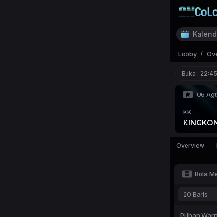
Kalend
Lobby
/
Ov
Buka :
22:45
06 Agt
KK
KINGKO
Overview
Bola M
20 Baris
Pilihan War