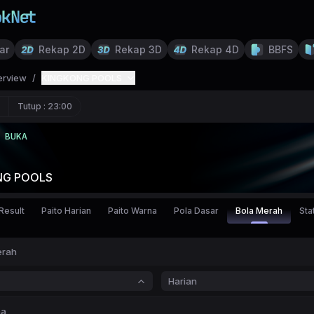
ar
Rekap 2D
Rekap 3D
Rekap 4D
BBFS
erview
/
KINGKONG POOLS
Tutup :
23:00
BUKA
NG POOLS
Result
Paito Harian
Paito Warna
Pola Dasar
Bola Merah
Stat
erah
Harian
na