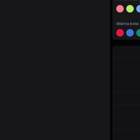
Warna bola