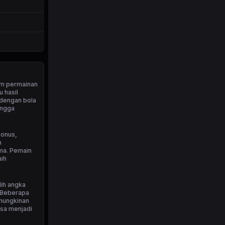
lam permainan
 hasil
 dengan bola
ingga
bonus,
n
ma. Pemain
aih
lih angka
. Beberapa
emungkinan
isa menjadi