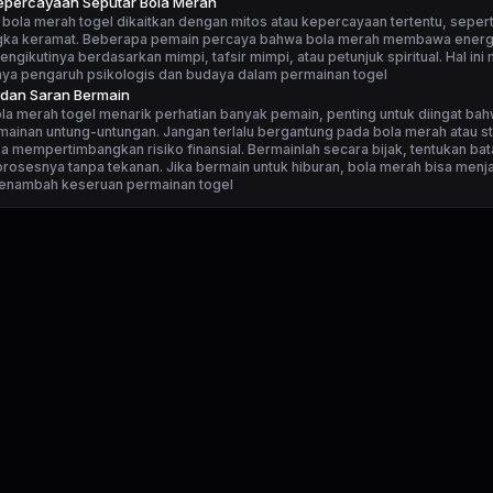
epercayaan Seputar Bola Merah
 bola merah togel dikaitkan dengan mitos atau kepercayaan tertentu, seper
ngka keramat. Beberapa pemain percaya bahwa bola merah membawa energi 
mengikutinya berdasarkan mimpi, tafsir mimpi, atau petunjuk spiritual. Hal in
nya pengaruh psikologis dan budaya dalam permainan togel
 dan Saran Bermain
a merah togel menarik perhatian banyak pemain, penting untuk diingat bah
mainan untung-untungan. Jangan terlalu bergantung pada bola merah atau st
pa mempertimbangkan risiko finansial. Bermainlah secara bijak, tentukan ba
prosesnya tanpa tekanan. Jika bermain untuk hiburan, bola merah bisa menj
enambah keseruan permainan togel