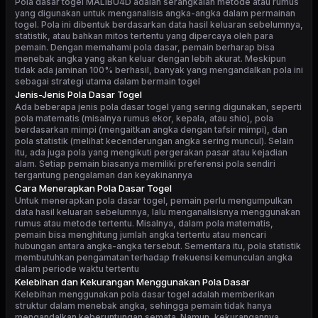
Pola dasar togel MALIBU4D
adalah serangkaian metode atau rumus
yang digunakan untuk menganalisis angka-angka dalam permainan
togel. Pola ini dibentuk berdasarkan data hasil keluaran sebelumnya,
statistik, atau bahkan mitos tertentu yang dipercaya oleh para
pemain. Dengan memahami pola dasar, pemain berharap bisa
menebak angka yang akan keluar dengan lebih akurat. Meskipun
tidak ada jaminan 100% berhasil, banyak yang mengandalkan pola ini
sebagai strategi utama dalam bermain togel
Jenis-Jenis Pola Dasar Togel
Ada beberapa jenis pola dasar togel yang sering digunakan, seperti
pola matematis (misalnya rumus ekor, kepala, atau shio), pola
berdasarkan mimpi (mengaitkan angka dengan tafsir mimpi), dan
pola statistik (melihat kecenderungan angka sering muncul). Selain
itu, ada juga pola yang mengikuti pergerakan pasar atau kejadian
alam. Setiap pemain biasanya memiliki preferensi pola sendiri
tergantung pengalaman dan keyakinannya
Cara Menerapkan Pola Dasar Togel
Untuk menerapkan pola dasar togel, pemain perlu mengumpulkan
data hasil keluaran sebelumnya, lalu menganalisisnya menggunakan
rumus atau metode tertentu. Misalnya, dalam pola matematis,
pemain bisa menghitung jumlah angka tertentu atau mencari
hubungan antara angka-angka tersebut. Sementara itu, pola statistik
membutuhkan pengamatan terhadap frekuensi kemunculan angka
dalam periode waktu tertentu
Kelebihan dan Kekurangan Menggunakan Pola Dasar
Kelebihan menggunakan pola dasar togel adalah memberikan
struktur dalam menebak angka, sehingga pemain tidak hanya
mengandalkan keberuntungan semata. Namun, kekurangannya