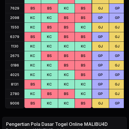
7629
BS
BS
KC
BS
GJ
GP
2098
KC
KC
BS
BS
GP
GP
1550
KC
BS
BS
KC
GJ
GJ
6379
BS
KC
BS
BS
GP
GJ
1130
KC
KC
KC
KC
GJ
GJ
2675
KC
BS
BS
BS
GP
GP
0186
KC
KC
BS
BS
GP
GJ
4025
KC
KC
KC
BS
GP
GP
8131
BS
KC
KC
KC
GP
GJ
2780
KC
BS
BS
KC
GP
GJ
9006
BS
KC
KC
BS
GJ
GP
Pengertian Pola Dasar Togel Online MALIBU4D