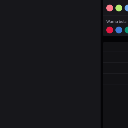
Warna bola