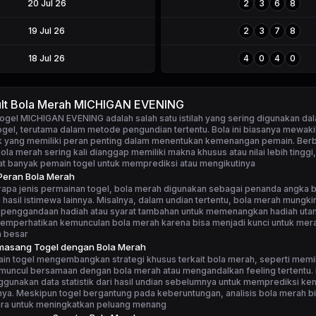
20 Jul 26
2
3
6
8
19 Jul 26
2
3
7
8
18 Jul 26
4
0
4
0
sult Bola Merah MICHIGAN EVENING
togel MICHIGAN EVENING
adalah salah satu istilah yang sering digunakan da
gel, terutama dalam metode pengundian tertentu. Bola ini biasanya mewakil
fik yang memiliki peran penting dalam menentukan kemenangan pemain. Be
bola merah sering kali dianggap memiliki makna khusus atau nilai lebih tinggi
at banyak pemain togel untuk memprediksi atau mengikutinya
Peran Bola Merah
apa jenis permainan togel, bola merah digunakan sebagai penanda angka 
u hasil istimewa lainnya. Misalnya, dalam undian tertentu, bola merah mungki
penggandaan hadiah atau syarat tambahan untuk memenangkan hadiah uta
memperhatikan kemunculan bola merah karena bisa menjadi kunci untuk mer
 besar
emasang Togel dengan Bola Merah
in togel mengembangkan strategi khusus terkait bola merah, seperti memi
 muncul bersamaan dengan bola merah atau mengandalkan feeling tertentu
gunakan data statistik dari hasil undian sebelumnya untuk memprediksi k
ya. Meskipun togel bergantung pada keberuntungan, analisis bola merah b
cara untuk meningkatkan peluang menang