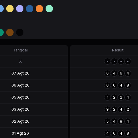
Tanggal
Result
X
-
-
-
-
07 Agt 26
6
4
6
4
06 Agt 26
0
6
4
8
05 Agt 26
1
2
2
1
03 Agt 26
9
2
4
2
02 Agt 26
5
4
8
1
01 Agt 26
4
6
4
8