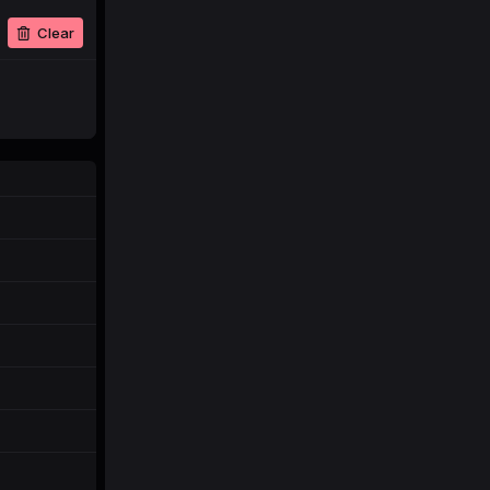
Clear