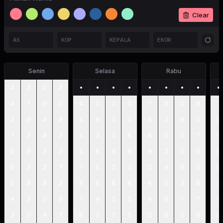
Clear
Senin
Selasa
Rabu
4
3
0
8
•
•
•
•
•
•
•
•
•
4
1
6
0
4
5
2
0
7
8
0
9
1
2
6
4
8
4
9
5
0
6
2
9
5
9
1
5
8
3
4
3
0
6
8
6
5
7
5
8
6
5
5
5
8
9
9
9
2
0
6
8
9
3
2
7
7
6
2
3
2
4
6
5
0
5
8
8
2
9
6
8
8
4
0
3
8
3
4
5
0
6
1
4
5
5
4
6
1
7
7
3
0
4
7
6
0
7
5
2
8
5
9
3