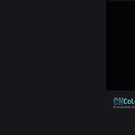
Kumpulan pr
© 2024 Copy
Terms & Con
Statistik T
hasil sebel