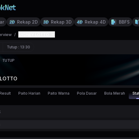
ar
Rekap 2D
Rekap 3D
Rekap 4D
BBFS
erview
/
SYDNEY LOTTO
Tutup :
13:30
TUTUP
 LOTTO
Result
Paito Harian
Paito Warna
Pola Dasar
Bola Merah
Stat
k
u