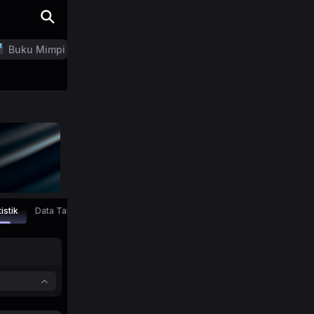
Buku Mimpi
LN Generator
istik
Data Tahunan