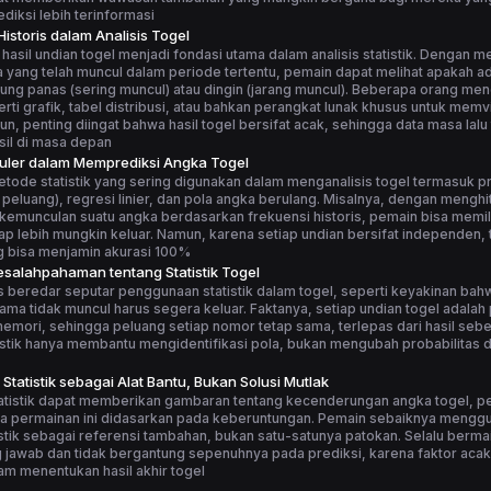
iksi lebih terinformasi
istoris dalam Analisis Togel
s hasil undian togel menjadi fondasi utama dalam analisis statistik. Dengan m
 yang telah muncul dalam periode tertentu, pemain dapat melihat apakah 
ung panas (sering muncul) atau dingin (jarang muncul). Beberapa orang m
ti grafik, tabel distribusi, atau bahkan perangkat lunak khusus untuk memv
mun, penting diingat bahwa hasil togel bersifat acak, sehingga data masa lalu 
sil di masa depan
uler dalam Memprediksi Angka Togel
ode statistik yang sering digunakan dalam menganalisis togel termasuk pr
i peluang), regresi linier, dan pola angka berulang. Misalnya, dengan mengh
 kemunculan suatu angka berdasarkan frekuensi historis, pemain bisa memi
p lebih mungkin keluar. Namun, karena setiap undian bersifat independen, 
 bisa menjamin akurasi 100%
esalahpahaman tentang Statistik Togel
 beredar seputar penggunaan statistik dalam togel, seperti keyakinan ba
ama tidak muncul harus segera keluar. Faktanya, setiap undian togel adalah 
emori, sehingga peluang setiap nomor tetap sama, terlepas dari hasil seb
tistik hanya membantu mengidentifikasi pola, bukan mengubah probabilitas 
Statistik sebagai Alat Bantu, Bukan Solusi Mutlak
atistik dapat memberikan gambaran tentang kecenderungan angka togel, pe
wa permainan ini didasarkan pada keberuntungan. Pemain sebaiknya mengg
tistik sebagai referensi tambahan, bukan satu-satunya patokan. Selalu berma
 jawab dan tidak bergantung sepenuhnya pada prediksi, karena faktor acak
m menentukan hasil akhir togel