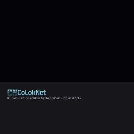
Kumpulan prediksi terlengkap untuk Anda.
© 2024 Copyright LXGroup. All rights reserved.
Terms & Conditions
|
Privacy Policy
Kumpulan data lengkap untuk mudah yang telah di simpulkan dari
result togel USA NIGHT, statistik, shio dll