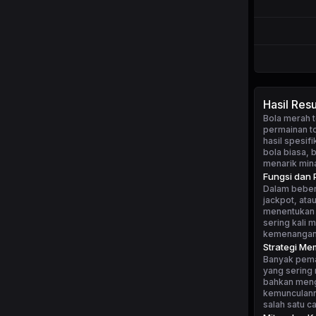
Hasil Re
Bola merah
permainan to
hasil spesi
bola biasa, 
menarik min
Fungsi dan 
Dalam beber
jackpot, ata
menentukan 
sering kali 
kemenangan
Strategi M
Banyak pema
yang sering
bahkan meng
kemunculann
salah satu 