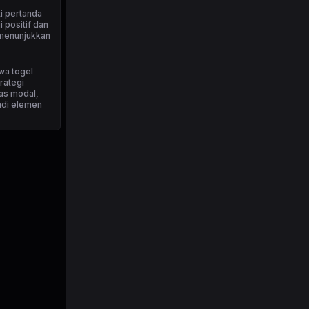
ti pertanda
positif dan
i menunjukkan
wa togel
rategi
tas modal,
adi elemen