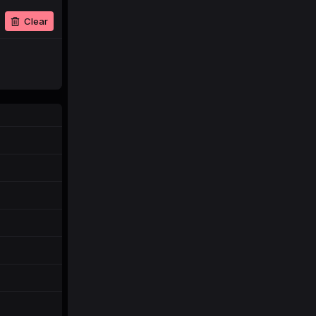
Clear