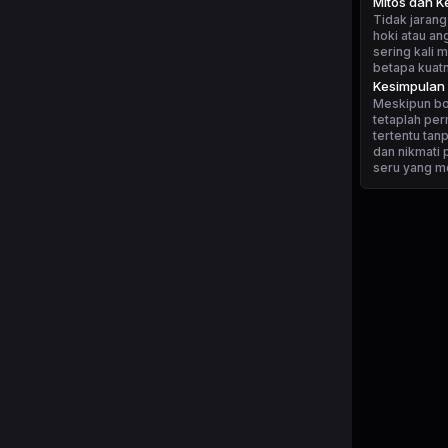
Mitos dan K
Tidak jarang
hoki atau a
sering kali 
betapa kuat
Kesimpulan
Meskipun bol
tetaplah per
tertentu tan
dan nikmati 
seru yang m