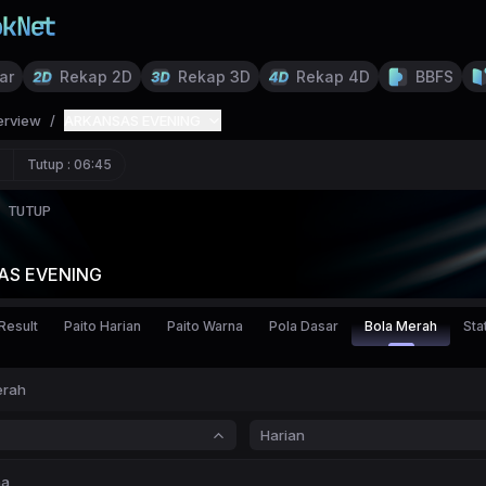
ar
Rekap 2D
Rekap 3D
Rekap 4D
BBFS
erview
/
ARKANSAS EVENING
Tutup :
06:45
TUTUP
AS EVENING
Result
Paito Harian
Paito Warna
Pola Dasar
Bola Merah
Stat
erah
Harian
na