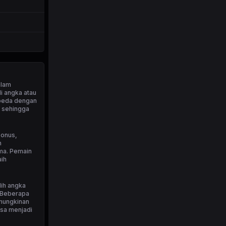
alam
i angka atau
rbeda dengan
, sehingga
bonus,
n
ma. Pemain
aih
lih angka
. Beberapa
emungkinan
isa menjadi