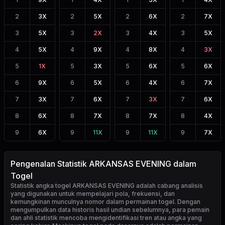
2
3
X
2
5
X
2
6
X
2
7
X
3
5
X
3
2
X
3
4
X
3
5
X
4
5
X
4
9
X
4
8
X
4
3
X
5
1
X
5
3
X
5
6
X
5
6
X
6
9
X
6
5
X
6
4
X
6
7
X
7
3
X
7
6
X
7
3
X
7
6
X
8
6
X
8
7
X
8
7
X
8
4
X
9
6
X
9
11
X
9
11
X
9
7
X
Pengenalan Statistik ARKANSAS EVENING dalam
Togel
Statistik angka togel ARKANSAS EVENING
adalah cabang analisis
yang digunakan untuk mempelajari pola, frekuensi, dan
kemungkinan munculnya nomor dalam permainan togel. Dengan
mengumpulkan data historis hasil undian sebelumnya, para pemain
dan ahli statistik mencoba mengidentifikasi tren atau angka yang