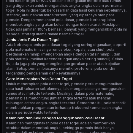
Pola dasar togel NEVADA
adalah serangkaian metode atau rumus
yang digunakan untuk menganalisis angka-angka dalam permainan
togel. Pola ini dibentuk berdasarkan data hasil keluaran sebelumnya,
statistik, atau bahkan mitos tertentu yang dipercaya oleh para
pemain. Dengan memahami pola dasar, pemain berharap bisa
menebak angka yang akan keluar dengan lebih akurat. Meskipun
tidak ada jaminan 100% berhasil, banyak yang mengandalkan pola ini
sebagai strategi utama dalam bermain togel
Jenis-Jenis Pola Dasar Togel
Ada beberapa jenis pola dasar togel yang sering digunakan, seperti
pola matematis (misalnya rumus ekor, kepala, atau shio), pola
berdasarkan mimpi (mengaitkan angka dengan tafsir mimpi), dan
pola statistik (melihat kecenderungan angka sering muncul). Selain
itu, ada juga pola yang mengikuti pergerakan pasar atau kejadian
alam. Setiap pemain biasanya memiliki preferensi pola sendiri
tergantung pengalaman dan keyakinannya
Cara Menerapkan Pola Dasar Togel
Untuk menerapkan pola dasar togel, pemain perlu mengumpulkan
data hasil keluaran sebelumnya, lalu menganalisisnya menggunakan
rumus atau metode tertentu. Misalnya, dalam pola matematis,
pemain bisa menghitung jumlah angka tertentu atau mencari
hubungan antara angka-angka tersebut. Sementara itu, pola statistik
membutuhkan pengamatan terhadap frekuensi kemunculan angka
dalam periode waktu tertentu
Kelebihan dan Kekurangan Menggunakan Pola Dasar
Kelebihan menggunakan pola dasar togel adalah memberikan
struktur dalam menebak angka, sehingga pemain tidak hanya
mengandalkan keberuntungan semata. Namun, kekurangannya