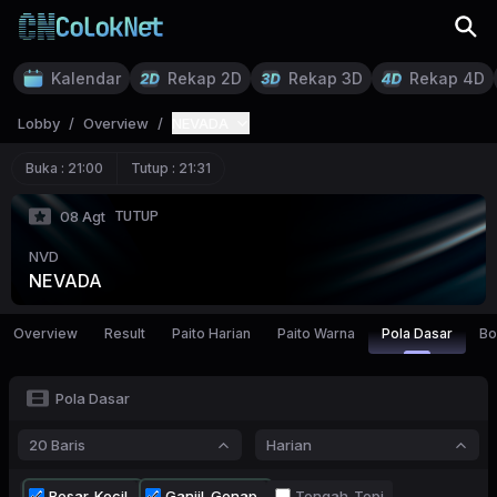
Kalendar
Rekap 2D
Rekap 3D
Rekap 4D
Lobby
/
Overview
/
NEVADA
Buka :
21:00
Tutup :
21:31
TUTUP
08 Agt
NVD
NEVADA
Overview
Result
Paito Harian
Paito Warna
Pola Dasar
Bo
Pola Dasar
20 Baris
Harian
Besar-Kecil
Ganjil-Genap
Tengah-Tepi