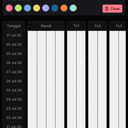
Clear
Tanggal
Result
Ts1
Ts2
Ts3
31 Jul 26
9
5
2
0
0
6
7
2
1
9
30 Jul 26
3
1
0
7
2
4
5
8
5
7
29 Jul 26
3
5
8
4
8
6
2
3
3
9
28 Jul 26
8
0
2
7
1
9
6
1
0
6
27 Jul 26
8
4
8
7
8
8
0
9
3
3
26 Jul 26
6
9
8
3
5
9
3
6
2
6
25 Jul 26
2
0
8
5
7
5
2
5
4
2
24 Jul 26
9
4
6
8
6
0
2
8
9
1
23 Jul 26
9
1
2
2
2
1
7
0
5
0
22 Jul 26
6
1
4
5
4
2
5
1
7
5
21 Jul 26
2
9
8
1
7
6
4
4
4
9