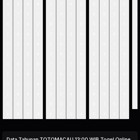
4
5
6
6
1
7
6
2
0
3
5
2
7
3
7
0
1
7
4
1
0
6
8
5
6
6
8
7
4
2
9
7
1
9
5
6
2
5
4
2
9
6
2
7
8
2
8
8
7
6
0
3
7
0
4
8
7
8
7
6
2
9
3
2
4
2
1
5
8
3
8
7
6
5
4
1
9
0
4
9
3
9
7
7
7
5
6
4
5
2
2
2
2
8
7
1
6
2
2
9
2
5
8
5
3
0
1
9
8
2
1
1
9
6
4
8
0
2
8
8
4
7
0
6
0
8
9
1
8
1
9
9
9
7
6
3
2
1
8
1
5
2
2
8
8
0
4
6
5
9
4
0
3
6
5
Data Tahunan TOTOMACAU 13:00 WIB Togel Online