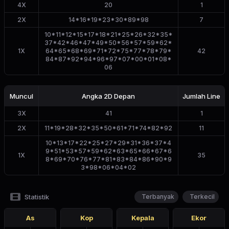
4
X
20
1
2
X
14*16*19*23*30*89*98
7
10*11*12*15*17*18*21*25*26*32*35*
37*42*46*47*49*50*56*57*59*62*
1
X
64*65*68*69*71*72*75*77*78*79*
42
84*87*92*94*96*97*07*00*01*08*
06
Muncul
Angka 2D
Depan
Jumlah Line
3
X
41
1
2
X
11*19*28*32*35*50*61*71*74*82*92
11
10*13*17*22*25*27*29*31*36*37*4
9*51*53*57*59*62*63*65*66*67*6
1
X
35
8*69*70*76*77*81*83*84*86*90*9
3*98*06*04*02
Statistik
Terbanyak
Terkecil
As
Kop
Kepala
Ekor