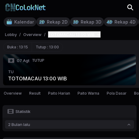
Kalendar
Rekap 2D
Rekap 3D
Rekap 4D
Lobby
/
Overview
/
TOTOMACAU 13:00 WIB
Buka :
13:15
Tutup :
13:00
TUTUP
07 Agt
TU
TOTOMACAU 13:00 WIB
Overview
Result
Paito Harian
Paito Warna
Pola Dasar
Bo
Statistik
2 Bulan lalu