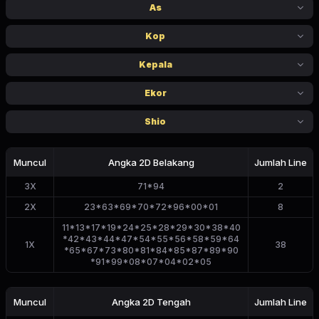
As
Kop
Kepala
Ekor
Shio
Muncul
Angka 2D
Belakang
Jumlah Line
3
X
71*94
2
2
X
23*63*69*70*72*96*00*01
8
11*13*17*19*24*25*28*29*30*38*40
*42*43*44*47*54*55*56*58*59*64
1
X
38
*65*67*73*80*81*84*85*87*89*90
*91*99*08*07*04*02*05
Muncul
Angka 2D
Tengah
Jumlah Line