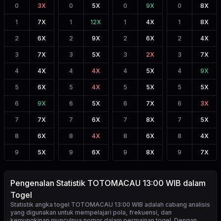
0
3
X
0
5
X
0
9
X
0
8
X
1
7
X
1
12
X
1
4
X
1
8
X
2
6
X
2
9
X
2
6
X
2
4
X
3
7
X
3
5
X
3
2
X
3
7
X
4
4
X
4
4
X
4
5
X
4
9
X
5
6
X
5
4
X
5
5
X
5
5
X
6
9
X
6
5
X
6
7
X
6
3
X
7
7
X
7
6
X
7
8
X
7
5
X
8
6
X
8
4
X
8
6
X
8
4
X
9
5
X
9
6
X
9
8
X
9
7
X
Pengenalan Statistik TOTOMACAU 13:00 WIB dalam
Togel
Statistik angka togel TOTOMACAU 13:00 WIB
adalah cabang analisis
yang digunakan untuk mempelajari pola, frekuensi, dan
kemungkinan munculnya nomor dalam permainan togel. Dengan