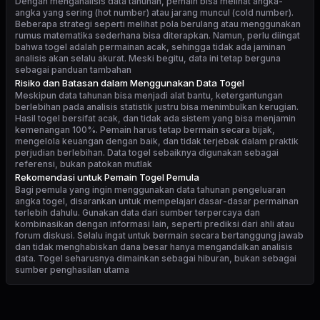
Dengan menganalisis data tahunan, pemain bisa melihat angka-
angka yang sering (hot number) atau jarang muncul (cold number).
Beberapa strategi seperti melihat pola berulang atau menggunakan
rumus matematika sederhana bisa diterapkan. Namun, perlu diingat
bahwa togel adalah permainan acak, sehingga tidak ada jaminan
analisis akan selalu akurat. Meski begitu, data ini tetap berguna
sebagai panduan tambahan
Risiko dan Batasan dalam Menggunakan Data Togel
Meskipun data tahunan bisa menjadi alat bantu, ketergantungan
berlebihan pada analisis statistik justru bisa menimbulkan kerugian.
Hasil togel bersifat acak, dan tidak ada sistem yang bisa menjamin
kemenangan 100%. Pemain harus tetap bermain secara bijak,
mengelola keuangan dengan baik, dan tidak terjebak dalam praktik
perjudian berlebihan. Data togel sebaiknya digunakan sebagai
referensi, bukan patokan mutlak
Rekomendasi untuk Pemain Togel Pemula
Bagi pemula yang ingin menggunakan data tahunan pengeluaran
angka togel, disarankan untuk mempelajari dasar-dasar permainan
terlebih dahulu. Gunakan data dari sumber terpercaya dan
kombinasikan dengan informasi lain, seperti prediksi dari ahli atau
forum diskusi. Selalu ingat untuk bermain secara bertanggung jawab
dan tidak menghabiskan dana besar hanya mengandalkan analisis
data. Togel seharusnya dimainkan sebagai hiburan, bukan sebagai
sumber penghasilan utama