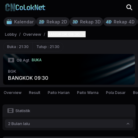
Kalendar
Rekap 2D
Rekap 3D
Rekap 4D
Lobby
/
Overview
/
BANGKOK 09:30
Buka :
21:30
Tutup :
21:30
BUKA
08 Agt
BGK
BANGKOK 09:30
Overview
Result
Paito Harian
Paito Warna
Pola Dasar
Bo
Statistik
2 Bulan lalu