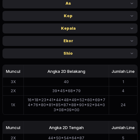
As
Kop
Kepala
Ekor
Shio
Muncul
Angka 2D
Belakang
Jumlah Line
3
X
40
1
2
X
39*45*68*79
4
16*18*23*41*44*48*49*52*60*69*7
1
X
4*76*80*81*85*87*88*90*92*94*0
24
3*08*09*00
Muncul
Angka 2D
Tengah
Jumlah Line
2
X
44*50*54*64*87
5