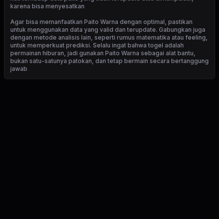
karena bisa menyesatkan
Agar bisa memanfaatkan Paito Warna dengan optimal, pastikan
untuk menggunakan data yang valid dan terupdate. Gabungkan juga
dengan metode analisis lain, seperti rumus matematika atau feeling,
untuk memperkuat prediksi. Selalu ingat bahwa togel adalah
permainan hiburan, jadi gunakan Paito Warna sebagai alat bantu,
bukan satu-satunya patokan, dan tetap bermain secara bertanggung
jawab