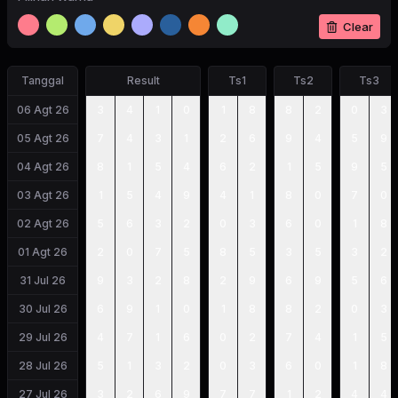
Clear
Tanggal
Result
Ts1
Ts2
Ts3
06 Agt 26
3
4
1
0
1
8
8
2
0
3
05 Agt 26
7
4
3
1
2
6
9
4
5
9
04 Agt 26
8
1
5
4
6
2
1
5
9
5
03 Agt 26
1
5
4
9
4
1
8
0
7
0
02 Agt 26
5
6
3
2
0
3
6
0
1
8
01 Agt 26
2
0
7
5
8
5
3
5
3
2
31 Jul 26
9
3
2
8
2
9
6
9
5
6
30 Jul 26
6
9
1
0
1
8
8
2
0
3
29 Jul 26
4
7
1
6
0
2
7
4
1
5
28 Jul 26
5
1
3
2
0
3
6
0
1
8
27 Jul 26
3
2
6
9
7
7
1
2
4
4