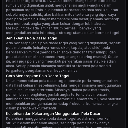
Pola dasar togel BERLIN POOLS
adalah serangkaian metode atau
rumus yang digunakan untuk menganalisis angka-angka dalam
permainan togel. Pola ini dibentuk berdasarkan data hasil keluaran
sebelumnya, statistik, atau bahkan mitos tertentu yang dipercaya
oleh para pemain. Dengan memahami pola dasar, pemain berharap
bisa menebak angka yang akan keluar dengan lebih akurat.
Meskipun tidak ada jaminan 100% berhasil, banyak yang
mengandalkan pola ini sebagai strategi utama dalam bermain togel
Jenis-Jenis Pola Dasar Togel
Ada beberapa jenis pola dasar togel yang sering digunakan, seperti
pola matematis (misalnya rumus ekor, kepala, atau shio), pola
berdasarkan mimpi (mengaitkan angka dengan tafsir mimpi), dan
pola statistik (melihat kecenderungan angka sering muncul). Selain
itu, ada juga pola yang mengikuti pergerakan pasar atau kejadian
alam. Setiap pemain biasanya memiliki preferensi pola sendiri
tergantung pengalaman dan keyakinannya
Cara Menerapkan Pola Dasar Togel
Untuk menerapkan pola dasar togel, pemain perlu mengumpulkan
data hasil keluaran sebelumnya, lalu menganalisisnya menggunakan
rumus atau metode tertentu. Misalnya, dalam pola matematis,
pemain bisa menghitung jumlah angka tertentu atau mencari
hubungan antara angka-angka tersebut. Sementara itu, pola statistik
membutuhkan pengamatan terhadap frekuensi kemunculan angka
dalam periode waktu tertentu
Kelebihan dan Kekurangan Menggunakan Pola Dasar
Kelebihan menggunakan pola dasar togel adalah memberikan
struktur dalam menebak angka, sehingga pemain tidak hanya
mengandalkan keberuntungan semata. Namun, kekurangannya