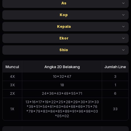
As
Kop
Kepala
Ekor
Shio
Muncul
Angka 2D
Belakang
Jumlah Line
4
X
10*32*47
3
3
X
18
1
2
X
24*36*43*49*55*71
6
13*16*17*19*22*25*28*29*30*31*33
*39*51*54*61*63*64*68*69*75*76
1
X
33
*78*79*83*84*85*89*91*96*98*03
*05*02