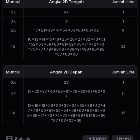
Muncul
Angka 2D
Tengah
Jumlah Line
5
X
94
1
3
X
31
1
2
X
17*21*38*41*54*63*83*06*02
9
10*13*14*15*18*25*26*27*32*43*51
*52*53*59*60*61*62*65*71*72*73
1
X
34
*75*77*79*86*87*89*91*93*96*98
*07*03*00
Muncul
Angka 2D
Depan
Jumlah Line
3
X
28
1
15*20*37*40*56*61*79*80*81*93*0
2
X
11
7
13*16*19*26*29*32*34*35*39*42*4
7*49*50*51*52*54*58*62*63*65*6
1
X
35
6*69*71*73*74*75*88*89*91*95*96
*97*03*02*09
Statistik
Terbanyak
Terkecil