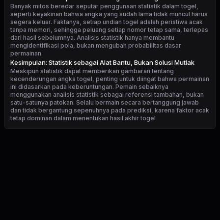
Banyak mitos beredar seputar penggunaan statistik dalam togel,
seperti keyakinan bahwa angka yang sudah lama tidak muncul harus
segera keluar. Faktanya, setiap undian togel adalah peristiwa acak
tanpa memori, sehingga peluang setiap nomor tetap sama, terlepas
dari hasil sebelumnya. Analisis statistik hanya membantu
mengidentifikasi pola, bukan mengubah probabilitas dasar
permainan
Kesimpulan: Statistik sebagai Alat Bantu, Bukan Solusi Mutlak
Meskipun statistik dapat memberikan gambaran tentang
kecenderungan angka togel, penting untuk diingat bahwa permainan
ini didasarkan pada keberuntungan. Pemain sebaiknya
menggunakan analisis statistik sebagai referensi tambahan, bukan
satu-satunya patokan. Selalu bermain secara bertanggung jawab
dan tidak bergantung sepenuhnya pada prediksi, karena faktor acak
tetap dominan dalam menentukan hasil akhir togel