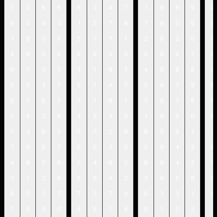
7
2
6
6
6
3
4
7
1
8
9
9
2
9
5
8
3
1
5
7
8
7
9
0
6
8
1
8
0
5
5
7
7
1
2
6
2
0
0
4
8
0
2
6
9
4
0
9
8
9
7
2
9
7
0
1
1
1
8
7
4
0
8
6
2
0
0
3
1
5
1
4
7
0
4
7
9
8
9
0
6
1
7
1
8
1
5
9
7
6
9
0
4
2
8
4
5
3
0
1
4
9
0
9
7
3
6
1
7
7
2
8
6
5
9
1
1
1
8
9
1
6
6
3
0
0
9
4
2
0
4
8
5
6
0
4
6
3
8
9
4
5
2
3
1
2
8
9
8
4
2
3
8
5
8
6
8
5
2
7
7
3
7
0
6
3
3
1
5
7
6
9
0
4
6
1
4
0
1
0
5
1