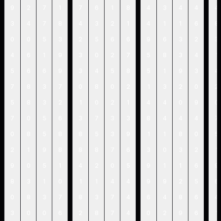
9
2
7
1
7
6
1
8
4
3
4
4
4
3
4
7
8
4
3
2
1
4
1
1
6
8
0
0
5
3
2
5
6
6
9
6
3
2
3
4
6
1
9
3
0
2
7
5
8
3
4
1
5
6
6
9
3
4
5
8
5
1
9
3
4
7
8
3
7
0
8
0
2
1
3
2
0
2
5
8
3
2
1
0
2
1
4
4
0
9
0
7
0
5
6
3
7
3
3
8
4
4
4
7
0
8
5
8
8
5
3
9
1
1
8
0
5
2
1
9
8
8
8
7
6
3
0
3
2
1
9
0
5
1
4
2
0
5
9
1
1
6
9
8
3
1
0
1
1
4
4
9
9
2
5
6
0
8
3
7
8
3
7
4
6
4
8
6
4
3
0
0
6
2
8
7
4
0
2
9
6
1