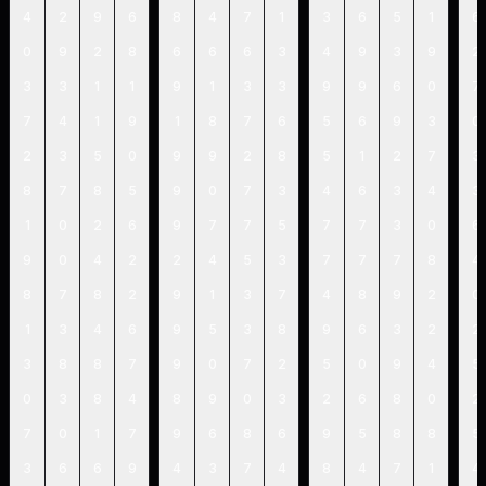
4
2
9
6
8
4
7
1
3
6
5
1
6
0
9
2
8
6
6
6
3
4
9
3
9
2
3
3
1
1
9
1
3
3
9
9
6
0
7
7
4
1
9
1
8
7
6
5
6
9
3
0
2
3
5
0
9
9
2
8
5
1
2
7
3
8
7
8
5
9
0
7
3
4
6
3
4
3
1
0
2
6
9
7
7
5
7
7
3
0
6
9
0
4
2
2
4
5
3
7
7
7
8
4
8
7
8
2
9
1
3
7
4
8
9
2
0
1
3
4
6
9
5
3
8
9
6
3
2
2
3
8
8
7
9
0
7
2
5
0
9
4
5
0
3
8
4
8
9
0
3
2
6
8
0
2
7
0
1
7
9
6
8
6
9
5
8
8
5
3
6
6
9
4
3
7
4
8
4
7
1
4