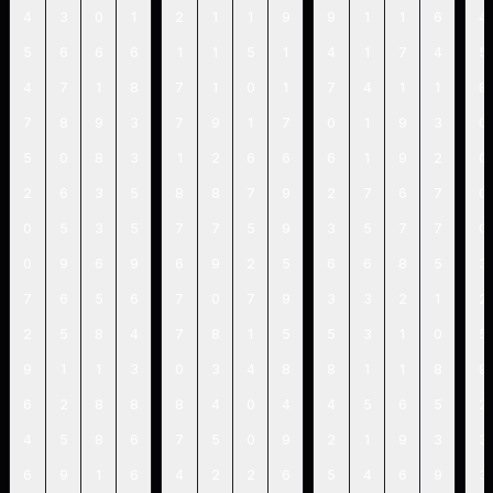
4
3
0
1
2
1
1
9
9
1
1
6
4
5
6
6
6
1
1
5
1
4
1
7
4
5
4
7
1
8
7
1
0
1
7
4
1
1
8
7
8
9
3
7
9
1
7
0
1
9
3
0
5
0
8
3
1
2
6
6
6
1
9
2
0
2
6
3
5
8
8
7
9
2
7
6
7
0
0
5
3
5
7
7
5
9
3
5
7
7
0
0
9
6
9
6
9
2
5
6
6
8
5
3
7
6
5
6
7
0
7
9
3
3
2
1
2
2
5
8
4
7
8
1
5
5
3
1
0
5
9
1
1
3
0
3
4
8
8
1
1
8
9
6
2
8
8
8
4
0
4
4
5
6
5
2
4
5
8
6
7
5
0
9
2
1
9
3
3
6
9
1
6
4
2
2
6
5
4
6
9
3