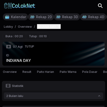
Kalendar
Rekap 2D
Rekap 3D
Rekap 4D
Lobby
/
Overview
/
INDIANA DAY
Buka :
00:20
Tutup :
00:10
TUTUP
07 Agt
ID
INDIANA DAY
Overview
Result
Paito Harian
Paito Warna
Pola Dasar
Bo
Statistik
2 Bulan lalu