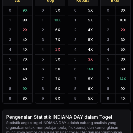
As
Kop
Kepala
Ekor
0
9
X
0
5
X
0
5
X
0
3
X
1
8
X
1
10
X
1
5
X
1
10
X
2
2
X
2
6
X
2
4
X
2
2
X
3
4
X
3
7
X
3
8
X
3
3
X
4
4
X
4
2
X
4
4
X
4
5
X
5
7
X
5
5
X
5
3
X
5
3
X
6
4
X
6
5
X
6
14
X
6
6
X
7
4
X
7
7
X
7
5
X
7
14
X
8
9
X
8
6
X
8
6
X
8
9
X
9
8
X
9
6
X
9
5
X
9
4
X
Pengenalan Statistik INDIANA DAY dalam Togel
Statistik angka togel INDIANA DAY
adalah cabang analisis yang
digunakan untuk mempelajari pola, frekuensi, dan kemungkinan
munculnya nomor dalam permainan togel. Dengan mengumpulkan