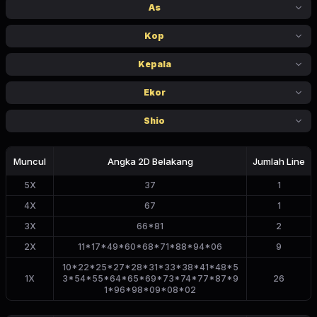
As
Kop
Kepala
Ekor
Shio
Muncul
Angka 2D
Belakang
Jumlah Line
5
X
37
1
4
X
67
1
3
X
66*81
2
2
X
11*17*49*60*68*71*88*94*06
9
10*22*25*27*28*31*33*38*41*48*5
1
X
3*54*55*64*65*69*73*74*77*87*9
26
1*96*98*09*08*02