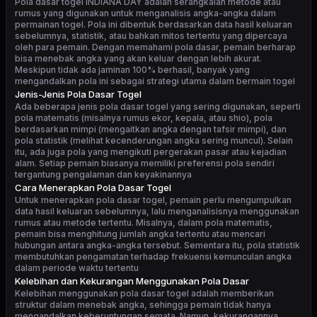
Pola dasar togel INDIANA DAY
adalah serangkaian metode atau
rumus yang digunakan untuk menganalisis angka-angka dalam
permainan togel. Pola ini dibentuk berdasarkan data hasil keluaran
sebelumnya, statistik, atau bahkan mitos tertentu yang dipercaya
oleh para pemain. Dengan memahami pola dasar, pemain berharap
bisa menebak angka yang akan keluar dengan lebih akurat.
Meskipun tidak ada jaminan 100% berhasil, banyak yang
mengandalkan pola ini sebagai strategi utama dalam bermain togel
Jenis-Jenis Pola Dasar Togel
Ada beberapa jenis pola dasar togel yang sering digunakan, seperti
pola matematis (misalnya rumus ekor, kepala, atau shio), pola
berdasarkan mimpi (mengaitkan angka dengan tafsir mimpi), dan
pola statistik (melihat kecenderungan angka sering muncul). Selain
itu, ada juga pola yang mengikuti pergerakan pasar atau kejadian
alam. Setiap pemain biasanya memiliki preferensi pola sendiri
tergantung pengalaman dan keyakinannya
Cara Menerapkan Pola Dasar Togel
Untuk menerapkan pola dasar togel, pemain perlu mengumpulkan
data hasil keluaran sebelumnya, lalu menganalisisnya menggunakan
rumus atau metode tertentu. Misalnya, dalam pola matematis,
pemain bisa menghitung jumlah angka tertentu atau mencari
hubungan antara angka-angka tersebut. Sementara itu, pola statistik
membutuhkan pengamatan terhadap frekuensi kemunculan angka
dalam periode waktu tertentu
Kelebihan dan Kekurangan Menggunakan Pola Dasar
Kelebihan menggunakan pola dasar togel adalah memberikan
struktur dalam menebak angka, sehingga pemain tidak hanya
mengandalkan keberuntungan semata. Namun, kekurangannya