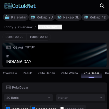
Kalendar
Rekap 2D
Rekap 3D
Rekap 4D
Lobby
/
Overview
/
INDIANA DAY
Buka :
00:20
Tutup :
00:10
TUTUP
06 Agt
ID
INDIANA DAY
Overview
Result
Paito Harian
Paito Warna
Pola Dasar
Bo
Pola Dasar
20 Baris
Harian
Besar-Kecil
Ganjil-Genap
Tengah-Tepi