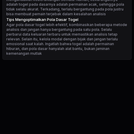
adalah togel pada dasarnya adalah permainan acak, sehingga pola
tidak selalu akurat. Terkadang, terlalu bergantung pada pola justru
bisa membuat pemain terjebak dalam kesalahan analisis
Tips Mengoptimalkan Pola Dasar Togel
Agar pola dasar togel lebih efektif, kombinasikan beberapa metode
analisis dan jangan hanya bergantung pada satu pola. Selalu
perbarui data keluaran terbaru untuk memastikan analisis tetap
relevan. Selain itu, kelola modal dengan bijak dan jangan terlalu
emosional saat kalah. Ingatlah bahwa togel adalah permainan
hiburan, dan pola dasar hanyalah alat bantu, bukan jaminan
kemenangan mutlak